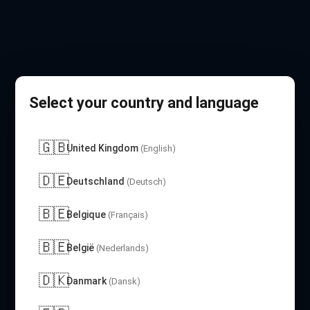
Select your country and language
🇬🇧
United Kingdom
(English)
🇩🇪
Deutschland
(Deutsch)
🇧🇪
Belgique
(Français)
🇧🇪
België
(Nederlands)
🇩🇰
Danmark
(Dansk)