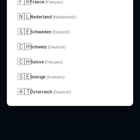
🇫🇷
France
(Français)
🇳🇱
Nederland
(Nederlands)
🇸🇪
Schweden
(Deutsch)
🇨🇭
Schweiz
(Deutsch)
🇨🇭
Suisse
(Français)
🇸🇪
Sverige
(Svenska)
🇦🇹
Österreich
(Deutsch)